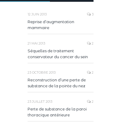
12 JUIN 2013
3
Reprise d’augmentation
mammaire
21 MAI 2013
2
Séquelles de traitement
conservateur du cancer du sein
23 OCTOBRE 2013
2
Reconstruction d’une perte de
substance de la pointe du nez
23 JUILLET 2013
2
Perte de substance de la paroi
thoracique antérieure