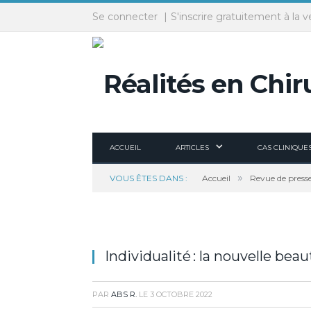
Panneau de gestion des cookies
Se connecter
S'inscrire gratuitement à la v
ACCUEIL
ARTICLES
CAS CLINIQUE
»
VOUS ÊTES DANS :
Accueil
Revue de press
Individualité : la nouvelle beau
PAR
ABS R.
LE
3 OCTOBRE 2022