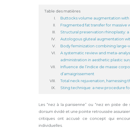
Table des matières
Buttocks volume augmentation with s
Fragmented fat transfer for massive w
Structural preservation rhinoplasty: 
Autologous gluteal augmentation with
Body feminization combining large-vo
A systematic review and meta-analysi
administration in aesthetic plastic su
Influence de l’indice de masse corpor
d’amaigrissement
Total neck rejuvenation, harnessing 
Sting technique: a new procedure fo
Les “nez à la parisienne” ou “nez en piste de
dorsum évidé et une pointe retroussée assuraient
critiques ont accusé ce concept qui encour
individuelles.