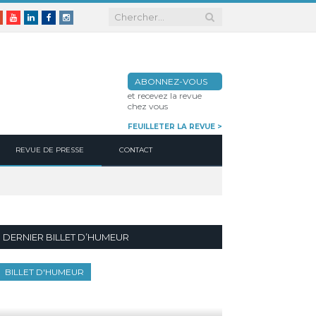
er
Google+
Youtube
Linkedin
Facebook
Instagram
ABONNEZ-VOUS
et recevez la revue
chez vous
FEUILLETER LA REVUE >
REVUE DE PRESSE
CONTACT
DERNIER BILLET D’HUMEUR
BILLET D'HUMEUR