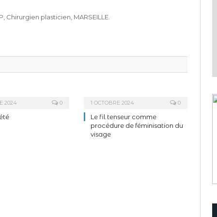
, Chirurgien plasticien, MARSEILLE.
E 2024
0
1 OCTOBRE 2024
0
été
Le fil tenseur comme
procédure de féminisation du
visage