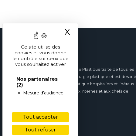
X
Masquer le ba
Ce site utilise des
cookies et vous donne
le contrôle sur ceux que
vous souhaitez activer
Réalités en Chirurgie Plastique traite de tous les
domaines de la chirurgie plastique et est destin
Nos partenaires
aux chirurgiens plastique hospitaliers et libéraux
(2)
mais également aux internes et aux chefs de
Mesure d'audience
clinique.
Tout accepter
Tout refuser