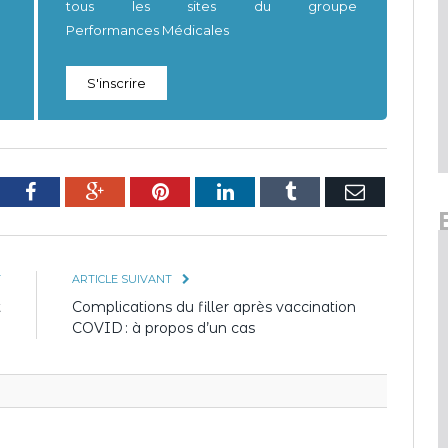
tous les sites du groupe
Performances Médicales
S'inscrire
tter
Facebook
Google+
Pinterest
LinkedIn
Tumblr
E-
mail
T
ARTICLE SUIVANT
t
Complications du filler après vaccination
?
COVID : à propos d’un cas