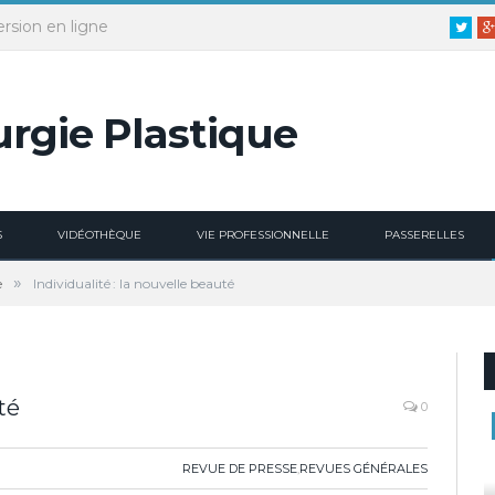
ersion en ligne
Twitt
S
VIDÉOTHÈQUE
VIE PROFESSIONNELLE
PASSERELLES
»
e
Individualité : la nouvelle beauté
té
0
REVUE DE PRESSE
,
REVUES GÉNÉRALES