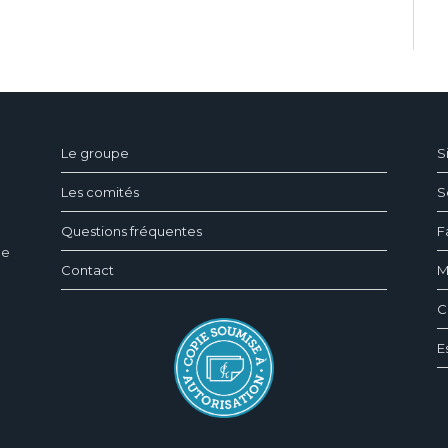
ndeau des cookies
Le groupe
S
Les comités
S
Questions fréquentes
F
ée
Contact
M
C
E