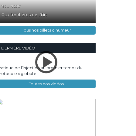
19 JUIN 2017
Aux frontières de l’Art
Tous nos billets d'humeur
DERNIÈRE VIDÉO
ratique de l’injection au premier temps du
rotocole « global »
Toutes nos vidéos