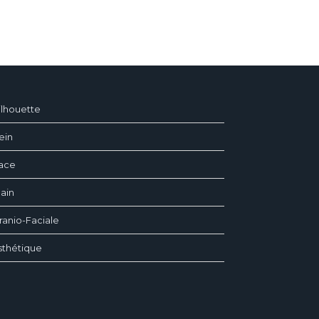
ilhouette
ein
ace
ain
ranio-Faciale
sthétique