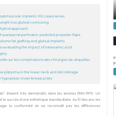
ubmuscular implants: 100 cases series
eight loss gluteal contouring
a hybrid approach
 parasacral perforator-pedicled propeller flaps
lume fat grafting and gluteal implants
s evaluating the impact of tranexamic acid
rgery
P
elle sur les complications des chirurgies de séquelles
p
the platysma in the lower neck and décolletage
r hypoplasic lower breast poles
 ski” étaient très demandés dans les années 1960-1970. Un
 le succès d’une esthétique standardisée. Au fil des ans, les
age la conformité et ne reconnaît pas les différences