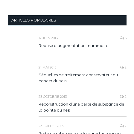
ARTICLES POPULAIRES
12 JUIN 2013
3
Reprise d’augmentation mammaire
21 MAI 2013
2
Séquelles de traitement conservateur du
cancer du sein
23 OCTOBRE 2013
2
Reconstruction d’une perte de substance de
la pointe du nez
23 JUILLET 2013
2
Perte de substance de la paroi thoracique