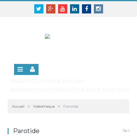
Panneau de gestion des cookies
SE CONNECTER
Twitter
Google+
Youtube
Linkedin
Facebook
Instagram
S'INSCRIRE GRATUITEMENT À LA VERSION EN
LIGNE
FEUILLETEZ LA REVUE EN LIGNE
ABONNEZ-VOUS ET RECEVEZ LA REVUE CHEZ VOUS
»
»
Accueil
Videotheque
Parotide
Parotide
0