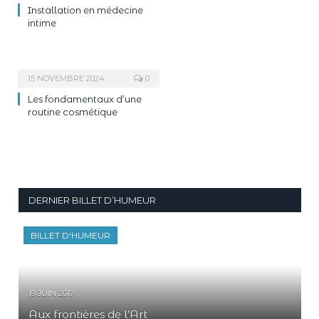
Installation en médecine
intime
15 NOVEMBRE 2024
0
Les fondamentaux d’une
routine cosmétique
DERNIER BILLET D’HUMEUR
BILLET D'HUMEUR
19 JUIN 2017
Aux frontières de l’Art