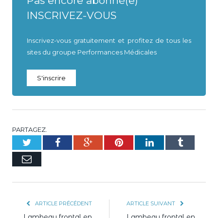
Pas encore abonné(e)
INSCRIVEZ-VOUS
Inscrivez-vous gratuitement et profitez de tous les
sites du groupe Performances Médicales
S'inscrire
PARTAGEZ.
Twitter
Facebook
Google+
Pinterest
LinkedIn
Tumblr
E-
mail
ARTICLE PRÉCÉDENT
ARTICLE SUIVANT
Lambeau frontal en
Lambeau frontal en