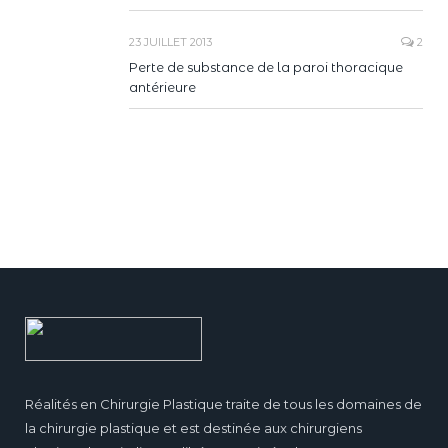
23 JUILLET 2013
2
Perte de substance de la paroi thoracique
antérieure
Réalités en Chirurgie Plastique traite de tous les domaines de
la chirurgie plastique et est destinée aux chirurgiens