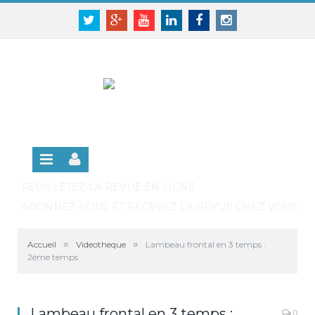
Panneau de gestion des cookies
SE CONNECTER
Twitter
Google+
Youtube
Linkedin
Facebook
Instagram
S'INSCRIRE GRATUITEMENT À LA VERSION EN
LIGNE
FEUILLETEZ LA REVUE EN LIGNE
ABONNEZ-VOUS ET RECEVEZ LA REVUE CHEZ VOUS
»
»
Accueil
Videotheque
Lambeau frontal en 3 temps :
2ème temps
Lambeau frontal en 3 temps :
0