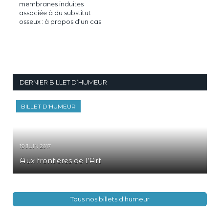
membranes induites
associée à du substitut
osseux : à propos d’un cas
DERNIER BILLET D’HUMEUR
BILLET D'HUMEUR
19 JUIN 2017
Aux frontières de l’Art
Tous nos billets d'humeur