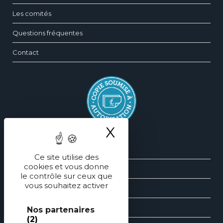
Les comités
Questions fréquentes
Contact
X
Masquer le ba
Silhouette
Ce site utilise des
cookies et vous donne
Sein
le contrôle sur ceux que
vous souhaitez activer
Face
Main
Nos partenaires
(2)