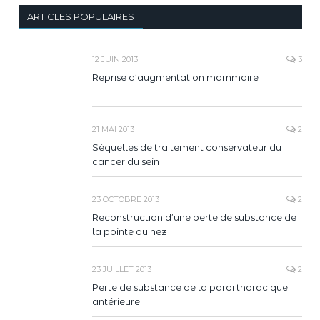
ARTICLES POPULAIRES
12 JUIN 2013
3
Reprise d’augmentation mammaire
21 MAI 2013
2
Séquelles de traitement conservateur du
cancer du sein
23 OCTOBRE 2013
2
Reconstruction d’une perte de substance de
la pointe du nez
23 JUILLET 2013
2
Perte de substance de la paroi thoracique
antérieure