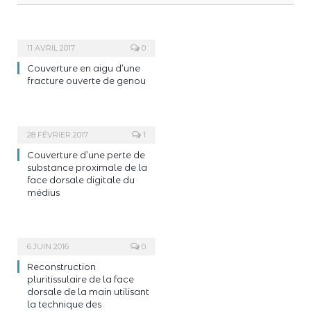
11 AVRIL 2017
0
Couverture en aigu d’une
fracture ouverte de genou
28 FÉVRIER 2017
1
Couverture d’une perte de
substance proximale de la
face dorsale digitale du
médius
6 JUIN 2016
0
Reconstruction
pluritissulaire de la face
dorsale de la main utilisant
la technique des