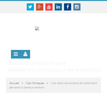
Panneau de gestion des cookies
SE CONNECTER
Twitter
Google+
Youtube
Linkedin
Facebook
Instagram
S'INSCRIRE GRATUITEMENT À LA VERSION EN
LIGNE
FEUILLETEZ LA REVUE EN LIGNE
ABONNEZ-VOUS ET RECEVEZ LA REVUE CHEZ VOUS
»
»
Accueil
Cas Cliniques
Une alternative dans le traitement
des seins tubéreux sévères