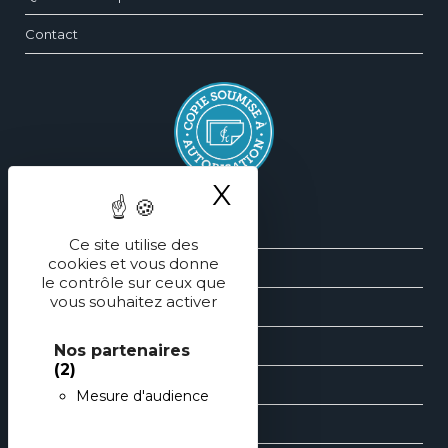
Contact
X
Masquer le ba
Silhouette
Ce site utilise des
cookies et vous donne
Sein
le contrôle sur ceux que
vous souhaitez activer
Face
Main
Nos partenaires
(2)
Cranio-Faciale
Mesure d'audience
Esthétique