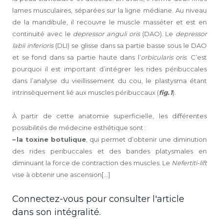
lames musculaires, séparées sur la ligne médiane. Au niveau
de la mandibule, il recouvre le muscle masséter et est en
continuité avec le
depressor anguli oris
(DAO). Le
depressor
labii inferioris
(DLI) se glisse dans sa partie basse sous le DAO
et se fond dans sa partie haute dans l’
orbicularis oris
. C’est
pourquoi il est important d’intégrer les rides péribuccales
dans l’analyse du vieillissement du cou, le plastysma étant
intrinsèquement lié aux muscles péribuccaux (
fig. 1
).
À partir de cette anatomie superficielle, les différentes
possibilités de médecine esthétique sont :
– la toxine botulique
, qui permet d’obtenir une diminution
des rides peribuccales et des bandes platysmales en
diminuant la force de contraction des muscles. Le
Nefertiti-lift
vise à obtenir une ascension[...]
Connectez-vous pour consulter l'article
dans son intégralité.