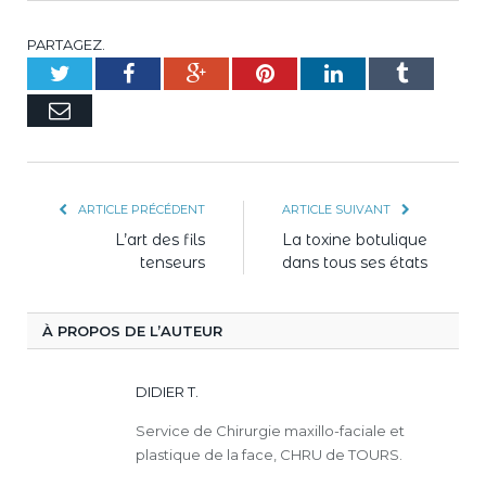
PARTAGEZ.
Twitter
Facebook
Google+
Pinterest
LinkedIn
Tumblr
E-
mail
ARTICLE PRÉCÉDENT
ARTICLE SUIVANT
L’art des fils
La toxine botulique
tenseurs
dans tous ses états
À PROPOS DE L’AUTEUR
DIDIER T.
Service de Chirurgie maxillo-faciale et
plastique de la face, CHRU de TOURS.