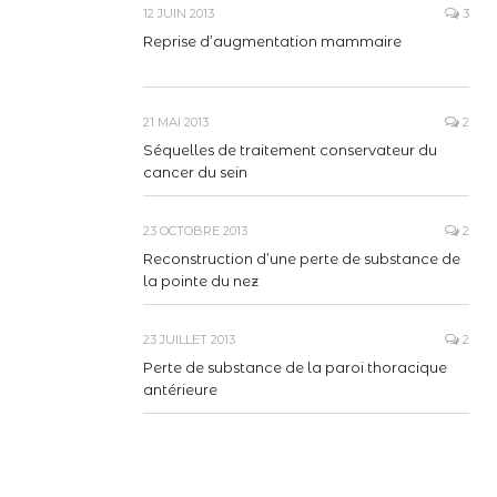
12 JUIN 2013
3
Reprise d’augmentation mammaire
21 MAI 2013
2
Séquelles de traitement conservateur du
cancer du sein
23 OCTOBRE 2013
2
Reconstruction d’une perte de substance de
la pointe du nez
23 JUILLET 2013
2
Perte de substance de la paroi thoracique
antérieure