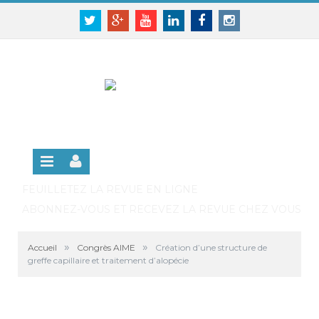
Panneau de gestion des cookies
SE CONNECTER
Twitter
Google+
Youtube
Linkedin
Facebook
Instagram
S'INSCRIRE GRATUITEMENT À LA VERSION EN
LIGNE
FEUILLETEZ LA REVUE EN LIGNE
ABONNEZ-VOUS ET RECEVEZ LA REVUE CHEZ VOUS
»
»
Accueil
Congrès AIME
Création d’une structure de
greffe capillaire et traitement d’alopécie