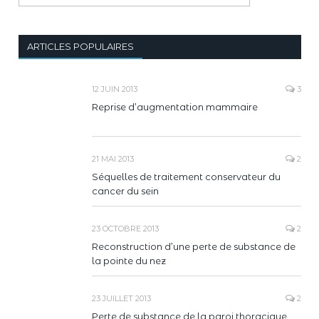
ARTICLES POPULAIRES
12 JUIN 2013
3
Reprise d’augmentation mammaire
21 MAI 2013
2
Séquelles de traitement conservateur du
cancer du sein
23 OCTOBRE 2013
2
Reconstruction d’une perte de substance de
la pointe du nez
23 JUILLET 2013
2
Perte de substance de la paroi thoracique