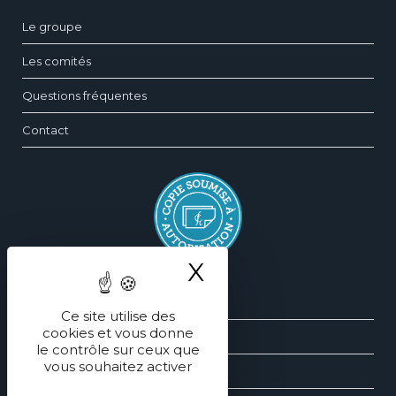
Le groupe
Les comités
Questions fréquentes
Contact
X
Masquer le ba
Silhouette
Ce site utilise des
cookies et vous donne
Sein
le contrôle sur ceux que
vous souhaitez activer
Face