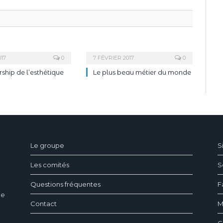
017
0
7 FÉVRIER 2017
0
rship de l’esthétique
Le plus beau métier du monde
ndeau des cookies
Le groupe
S
Les comités
S
Questions fréquentes
F
ée
Contact
M