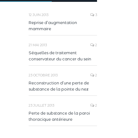
12 JUIN 2013
3
Reprise d’augmentation
mammaire
21 MAI 2013
2
Séquelles de traitement
conservateur du cancer du sein
23 OCTOBRE 2013
2
Reconstruction d’une perte de
substance de la pointe du nez
23 JUILLET 2013
2
Perte de substance de la paroi
thoracique antérieure