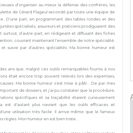
cieuses d’organiser au mieux la défense des confrères, les
houlette de Gérard Flageul secondé par toute une équipe de
ace. D’une part, en programmant des tables rondes et des
uristes spécialisés, assureurs et praticiens prodiguaient des
t surtout, d’autre part, en rédigeant et diffusant des fiches
ention, couvrant maintenant l’ensemble de notre spécialité.
 et suivie par d’autres spécialités. Ma bonne humeur est
 des ans que, malgré ces outils remarquables fournis à nos
tions était encore trop souvent relevés lors des expertises,
n causes. Ma bonne humeur s’est mise à pâlir… De par mes
mportant de dossiers, et j’ai pu constater que la procédure,
ations spécifiques et sa traçabilité étaient curieusement
est d’autant plus navrant que les outils efficaces et
d’une utilisation très facile. Il arrive même que le fameux
les règles. Mon humeur en est bien triste…