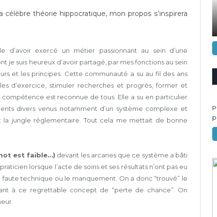
 la célèbre théorie hippocratique, mon propos s’inspirera
…
lle d’avoir exercé un métier passionnant au sein d’une
 je suis heureux d’avoir partagé, par mes fonctions au sein
eurs et les principes. Cette communauté a su au fil des ans
les d’exercice, stimuler recherches et progrès, former et
 compétence est reconnue de tous. Elle a su en particulier
P
ments divers venus notamment d’un système complexe et
p
et la jungle réglementaire. Tout cela me mettait de bonne
ot est faible…)
devant les arcanes que ce système a bâti
praticien lorsque l’acte de soins et ses résultats n’ont pas eu
 la faute technique ou le manquement. On a donc “trouvé” le
uisant à ce regrettable concept de “perte de chance”. On
eur.