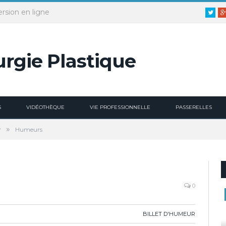
ersion en ligne
Twitt
S
VIDÉOTHÈQUE
VIE PROFESSIONNELLE
PASSERELLES
»
r
Humeurs
0
BILLET D'HUMEUR