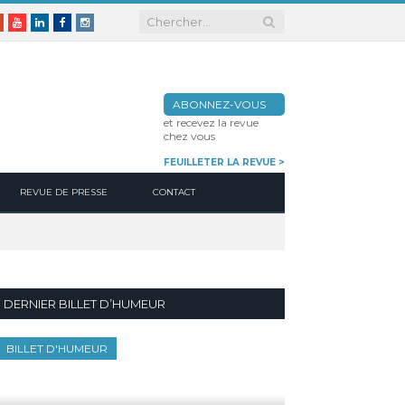
er
Google+
Youtube
Linkedin
Facebook
Instagram
ABONNEZ-VOUS
et recevez la revue
chez vous
FEUILLETER LA REVUE >
REVUE DE PRESSE
CONTACT
DERNIER BILLET D’HUMEUR
BILLET D'HUMEUR