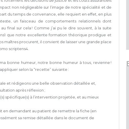
ortement les décisions de justice et les coûts assurantiels
impact non négligeable sur l’image de notre spécialité et de
lupart du temps de convenance, elle requiert en effet, en plus
teste, un faisceau de comportements relationnels dont
au final sur cela ! Comme j’ai pu le dire souvent, à la suite
ns1 que notre excellente formation théorique prodigue et
 maîtres procurent, il convient de laisser une grande place
omo scriptens4.
ue ma bonne humeur, notre bonne humeur à tous, revienne !
 appliquer selon la “recette” suivante :
iale et rédigeons une belle observation détaillée et,
tation après réflexion ;
s) spécifique(s) à l’intervention projetée, et au mieux
soit en demandant au patient de remettre la fiche (en
essément sa remise détaillée dans le document de