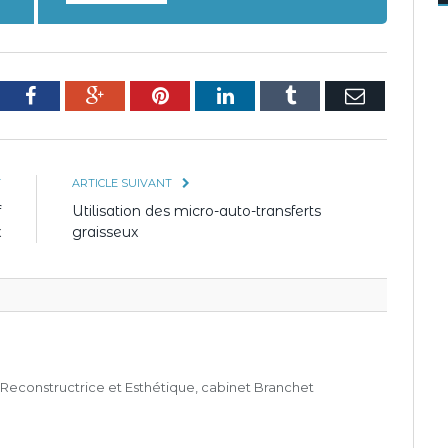
tter
Facebook
Google+
Pinterest
LinkedIn
Tumblr
E-
mail
T
ARTICLE SUIVANT
f
Utilisation des micro-auto-transferts
x
graisseux
 Reconstructrice et Esthétique, cabinet Branchet