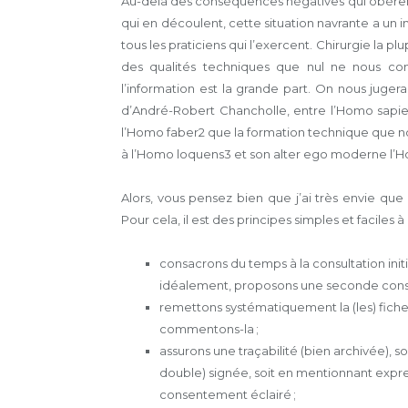
Au-delà des conséquences négatives qui obèrent f
qui en découlent, cette situation navrante a un 
tous les praticiens qui l’exercent. Chirurgie la p
des qualités techniques que nul ne nous con
l’information est la grande part. On nous jugera 
d’André-Robert Chancholle, entre l’Homo sapie
l’Homo faber2 que la formation technique que nos
à l’Homo loquens3 et son alter ego moderne l’H
Alors, vous pensez bien que j’ai très envie q
Pour cela, il est des principes simples et faciles à
consacrons du temps à la consultation init
idéalement, proposons une seconde consul
remettons systématiquement la (les) fiche(
commentons-la ;
assurons une traçabilité (bien archivée), 
double) signée, soit en mentionnant expr
consentement éclairé ;