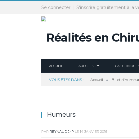
Panneau de gestion des cookies
Se connecter
S'inscrire gratuitement à la v
ACCUEIL
ARTICLES
CAS CLINIQUE
»
VOUS ÊTES DANS :
Accueil
Billet d'humeu
Humeurs
PAR
REYNAUD J.-P
LE
14 JANVIER 2016