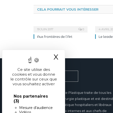
CELA POURRAIT VOUS INTÉRESSER
19 JUIN 2017
0
4 AVRIL 2
Aux frontières de l’Art
Le leade
X
Masquer le ba
Ce site utilise des
cookies et vous donne
le contrôle sur ceux que
vous souhaitez activer
Réalités en Chirurgie Plastique traite de tous les
Nos partenaires
domaines de la chirurgie plastique et est destin
(3)
aux chirurgiens plastique hospitaliers et libéraux
Mesure d'audience
mais également aux internes et aux chefs de
Vidéos