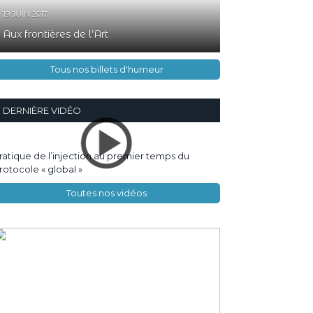
19 JUIN 2017
Aux frontières de l’Art
Tous nos billets d'humeur
DERNIÈRE VIDÉO
ratique de l’injection au premier temps du
rotocole « global »
Toutes nos vidéos