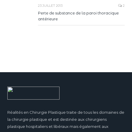
23 JUILLET 2013
2
Perte de substance de la paroi thoracique
antérieure
Réalités en Chirurgie Plastique traite de tous les domaines de
la chirurgie plastique et est destinée aux chirurgiens
plastique hospitaliers et libéraux mais également aux