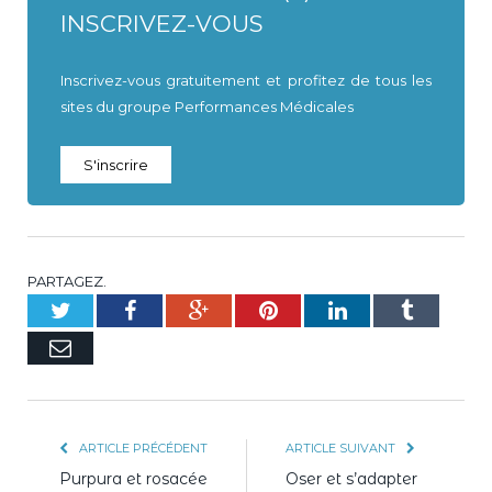
INSCRIVEZ-VOUS
Inscrivez-vous gratuitement et profitez de tous les
sites du groupe Performances Médicales
S'inscrire
PARTAGEZ.
Twitter
Facebook
Google+
Pinterest
LinkedIn
Tumblr
E-
mail
ARTICLE PRÉCÉDENT
ARTICLE SUIVANT
Purpura et rosacée
Oser et s’adapter