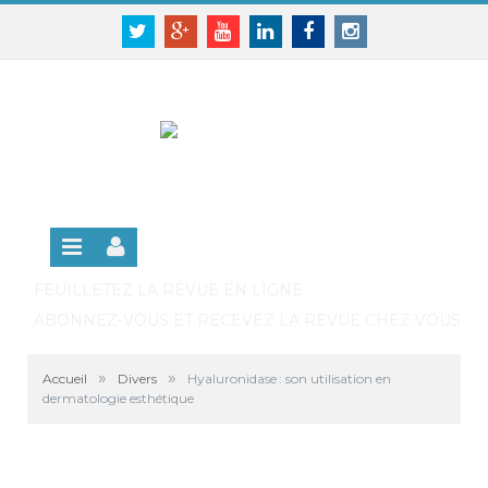
Panneau de gestion des cookies
SE CONNECTER
Twitter
Google+
Youtube
Linkedin
Facebook
Instagram
S'INSCRIRE GRATUITEMENT À LA VERSION EN
LIGNE
FEUILLETEZ LA REVUE EN LIGNE
ABONNEZ-VOUS ET RECEVEZ LA REVUE CHEZ VOUS
»
»
Accueil
Divers
Hyaluronidase : son utilisation en
dermatologie esthétique