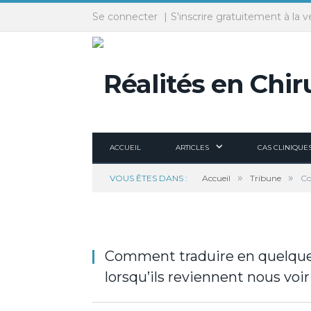
Panneau de gestion des cookies
Se connecter
S'inscrire gratuitement à la v
ACCUEIL
ARTICLES
CAS CLINIQUE
»
»
VOUS ÊTES DANS :
Accueil
Tribune
Co
Comment traduire en quelques
lorsqu’ils reviennent nous voir