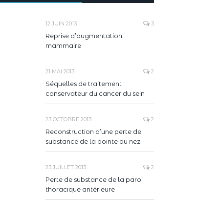
12 JUIN 2013
3
Reprise d’augmentation
mammaire
21 MAI 2013
2
Séquelles de traitement
conservateur du cancer du sein
23 OCTOBRE 2013
2
Reconstruction d’une perte de
substance de la pointe du nez
23 JUILLET 2013
2
Perte de substance de la paroi
thoracique antérieure