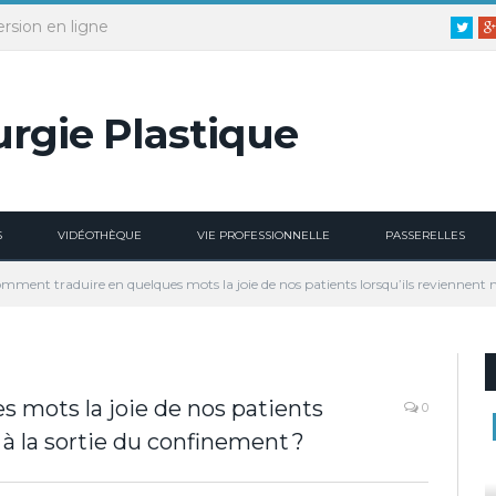
ersion en ligne
Twitt
S
VIDÉOTHÈQUE
VIE PROFESSIONNELLE
PASSERELLES
mment traduire en quelques mots la joie de nos patients lorsqu’ils reviennent n
 mots la joie de nos patients
0
 à la sortie du confinement ?