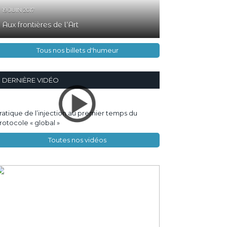
19 JUIN 2017
Aux frontières de l’Art
Tous nos billets d'humeur
DERNIÈRE VIDÉO
ratique de l’injection au premier temps du
rotocole « global »
Toutes nos vidéos