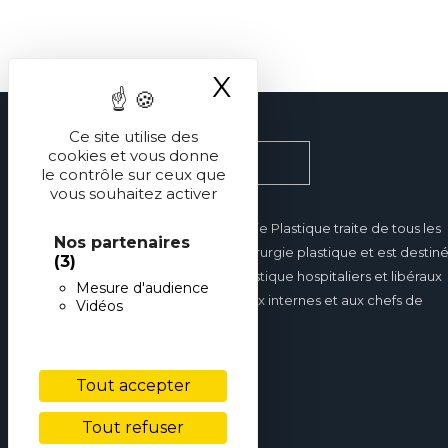
X
Masquer le ba
Ce site utilise des
cookies et vous donne
le contrôle sur ceux que
vous souhaitez activer
Réalités en Chirurgie Plastique traite de tous les
Nos partenaires
domaines de la chirurgie plastique et est destin
(3)
aux chirurgiens plastique hospitaliers et libéraux
Mesure d'audience
mais également aux internes et aux chefs de
Vidéos
clinique.
Tout accepter
Tout refuser