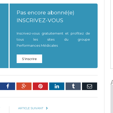
Pas encore abonné(e)
INSCRIVEZ-VOUS
Inscrivez-vous gratuitement et profitez de
tous les sites du groupe
Performances Médicales
S'inscrire
tter
Facebook
Google+
Pinterest
LinkedIn
Tumblr
E-
mail
T
ARTICLE SUIVANT