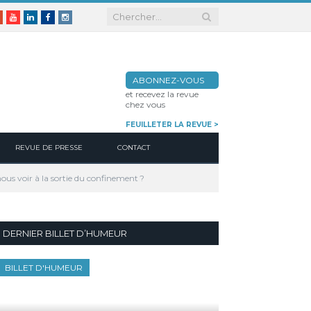
er
Google+
Youtube
Linkedin
Facebook
Instagram
ABONNEZ-VOUS
et recevez la revue
chez vous
FEUILLETER LA REVUE >
REVUE DE PRESSE
CONTACT
ous voir à la sortie du confinement ?
DERNIER BILLET D’HUMEUR
BILLET D'HUMEUR