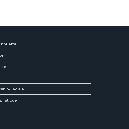
ilhouette
ein
ace
ain
ranio-Faciale
sthétique