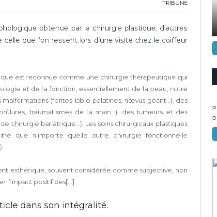
TRIBUNE
hologique obtenue par la chirurgie plastique, d’autres
elle que l’on ressent lors d’une visite chez le coiffeur
hétique est reconnue comme une chirurgie thérapeutique qui
ogie et de la fonction, essentiellement de la peau, notre
 malformations (fentes labio-palatines, nævus géant…), des
P
 (brûlures, traumatismes de la main…), des tumeurs et des
p
de chirurgie bariatrique…). Les soins chirurgicaux plastiques
itre que n’importe quelle autre chirurgie fonctionnelle
).
ment esthétique, souvent considérée comme subjective, non
l’impact positif des[...]
icle dans son intégralité.