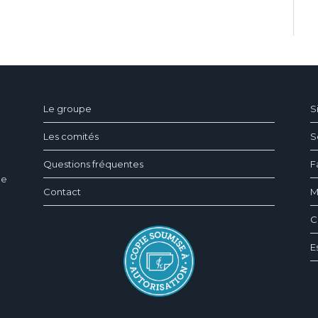
ndeau des cookies
Le groupe
S
Les comités
S
Questions fréquentes
F
ée
Contact
M
C
E