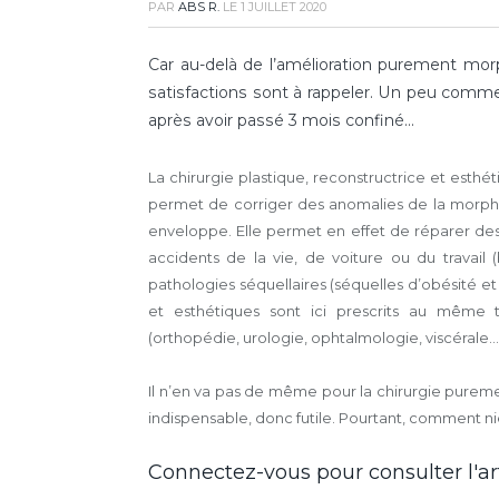
PAR
ABS R.
LE
1 JUILLET 2020
Car au-delà de l’amélioration purement morp
satisfactions sont à rappeler. Un peu comme c
après avoir passé 3 mois confiné…
La chirurgie plastique, reconstructrice et est
permet de corriger des anomalies de la morphol
enveloppe. Elle permet en effet de réparer des
accidents de la vie, de voiture ou du travail
pathologies séquellaires (séquelles d’obésité et 
et esthétiques sont ici prescrits au même t
(orthopédie, urologie, ophtalmologie, viscérale…
Il n’en va pas de même pour la chirurgie pure
indispensable, donc futile. Pourtant, comment nier 
Connectez-vous pour consulter l'art