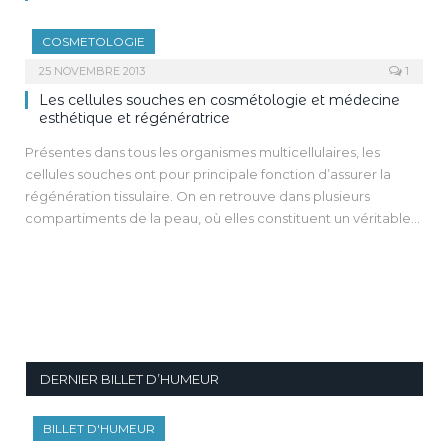
COSMETOLOGIE
25 NOVEMBRE 2013
1
Les cellules souches en cosmétologie et médecine
esthétique et régénératrice
Présentes dans tous les organismes multicellulaires, les
cellules souches ont pour principale fonction d’assurer la
régénération tissulaire. On en retrouve dans plusieurs
compartiments de la peau, où elles constituent un véritable
pilier du maintien de l’homéostasie cutanée. Plusieurs
stratégies ont ainsi été développées dans le but d’exploiter
leurs propriétés pour des applications cosmétiques et en
médecine esthétique et régénératrice.
Elles peuvent être classées en trois catégories. La première
concerne l’utilisation d’actifs biologiques présentant une
activité stimulante ou protectrice des cellules souches
DERNIER BILLET D’HUMEUR
cutanées. La seconde exploite les propriétés paracrines des
cellules souches en introduisant dans des formules
BILLET D'HUMEUR
cosmétiques les facteurs de croissance et cytokines qu’elles