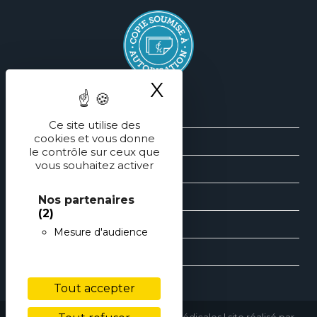
X
Masquer le ba
Silhouette
Ce site utilise des
cookies et vous donne
Sein
le contrôle sur ceux que
vous souhaitez activer
Face
Main
Nos partenaires
(2)
Cranio-Faciale
Mesure d'audience
Esthétique
Tout accepter
copyright © 2016 • Performances Médicales | site réalisé par