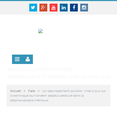
Panneau de gestion des cookies
SE CONNECTER
Twitter
Google+
Youtube
Linkedin
Facebook
Instagram
S'INSCRIRE GRATUITEMENT À LA VERSION EN
LIGNE
FEUILLETEZ LA REVUE EN LIGNE
ABONNEZ-VOUS ET RECEVEZ LA REVUE CHEZ VOUS
»
»
Accueil
Face
Le rajeunissement oculaire : mise à jour sur
la technique du transfert adipeux pédiculé dans la
blépharoplastie inférieure