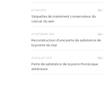
21 MAI 2013
2
Séquelles de traitement conservateur du
cancer du sein
23 OCTOBRE 2013
2
Reconstruction d’une perte de substance de
la pointe du nez
23 JUILLET 2013
2
Perte de substance de la paroi thoracique
antérieure