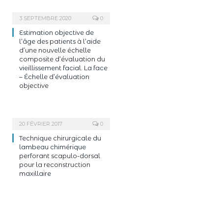
3 SEPTEMBRE 2020
0
Estimation objective de
l’âge des patients à l’aide
d’une nouvelle échelle
composite d’évaluation du
vieillissement facial. La face
– Échelle d’évaluation
objective
20 FÉVRIER 2017
0
Technique chirurgicale du
lambeau chimérique
perforant scapulo-dorsal
pour la reconstruction
maxillaire