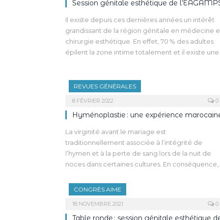
Session génitale esthétique de l’EAGAMP
Il existe depuis ces dernières années un intérêt
grandissant de la région génitale en médecine e
chirurgie esthétique. En effet, 70 % des adultes
épilent la zone intime totalement et il existe une
disparition des tabous. L’hyperpigmentation
intime devient une préoccupation croissante
avec une répercussion sur la demande de
REVUES GÉNÉRALES
blanchiment (bleaching ou whitening),
8 FÉVRIER 2022
0
notamment favorisée par les réseaux sociaux et
Hyménoplastie : une expérience marocain
certains influenceurs. Ce phénomène concerne
une femme sur trois, très jeune ou plus âgée, et
La virginité avant le mariage est
des hommes de plus en plus demandeurs.
traditionnellement associée à l’intégrité de
l’hymen et à la perte de sang lors de la nuit de
noces dans certaines cultures. En conséquence,
elle a acquis une importance sociale, religieuse 
morale.
CONGRÈS AIME
L’hyménoplastie est une procédure qui tente de
18 NOVEMBRE 2021
0
réparer l’hymen de façon définitive,
Table ronde : session génitale esthétique d
l’hyménorraphie de façon provisoire. Dans notre