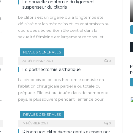
S
La nouvelle anatomie du ligament
suspenseur du clitoris
Le clitoris est un organe qui a longtemps été
t
délaissé par les médecins et les anatomistes au
cours des siècles. Son rôle central dans la
sexualité féminine est largement reconnu et
respecté. On ne retrouve qu’un seul article
traitant spécifiquement du ligament suspenseur
REVUES GÉNÉRALES
du clitoris. Dans la plupart des livres d’anatomie et
20 DÉCEMBRE 2021
0
des représentations anatomiques, la forme du
P
e
La posthectomie esthétique
ligament suspenseur est fausse alors que c’est un
p
élément anatomique clé dans plusieurs
La circoncision ou posthectomie consiste en
interventions chirurgicales.
l’ablation chirurgicale partielle ou totale du
Chez l’ensemble des sujets étudiés, le ligament
prépuce. Elle est pratiquée dans de nombreux
suspenseur comportait trois faisceaux distincts.
pays, le plus souvent pendant l’enfance pour
L’étude histologique a mis en évidence que ce
et
diverses raisons, en particulier culturelles,
ligament était composé de trois couches
religieuses et hygiéniques, car l’ablation du
REVUES GÉNÉRALES
anatomiquement et histologiquement distinctes.
prépuce permettrait d’éviter la stagnation de
17 FÉVRIER 2021
0
sécrétions et de bactéries au niveau du sillon
e
Réparation clitoridienne après excision par
balano-préputial, diminuant ainsi