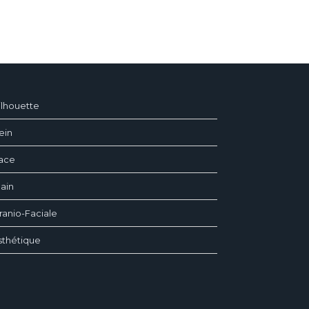
ilhouette
ein
ace
ain
ranio-Faciale
sthétique