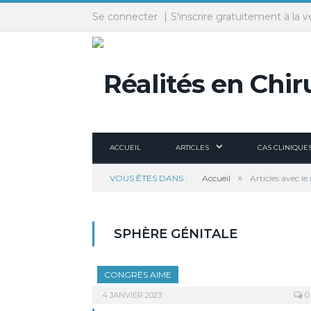
Panneau de gestion des cookies
Se connecter
S'inscrire gratuitement à la v
ACCUEIL
ARTICLES
CAS CLINIQUE
»
VOUS ÊTES DANS :
Accueil
Articles avec le
SPHÈRE GÉNITALE
CONGRÈS AIME
4 JANVIER 2023
0