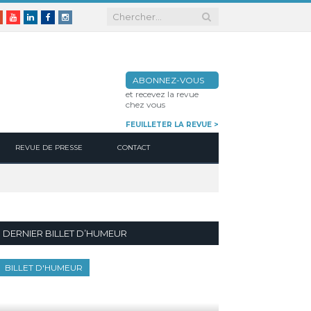
er
Google+
Youtube
Linkedin
Facebook
Instagram
ABONNEZ-VOUS
et recevez la revue
chez vous
FEUILLETER LA REVUE >
REVUE DE PRESSE
CONTACT
DERNIER BILLET D’HUMEUR
BILLET D'HUMEUR