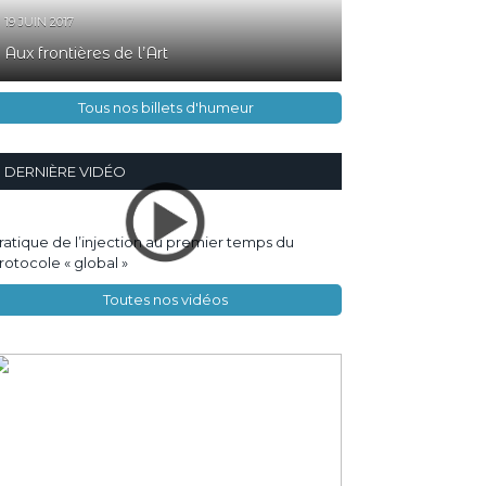
19 JUIN 2017
Aux frontières de l’Art
Tous nos billets d'humeur
DERNIÈRE VIDÉO
ratique de l’injection au premier temps du
rotocole « global »
Toutes nos vidéos