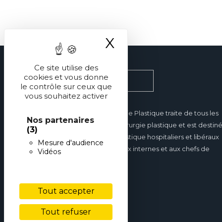
X
Masquer le ba
Ce site utilise des
cookies et vous donne
le contrôle sur ceux que
vous souhaitez activer
Réalités en Chirurgie Plastique traite de tous les
Nos partenaires
domaines de la chirurgie plastique et est destin
(3)
aux chirurgiens plastique hospitaliers et libéraux
Mesure d'audience
mais également aux internes et aux chefs de
Vidéos
clinique.
Tout accepter
Tout refuser