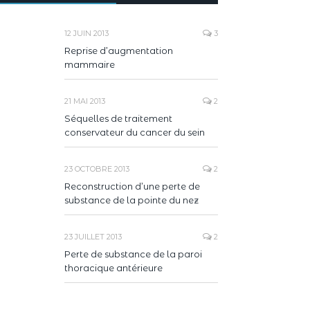
12 JUIN 2013
3
Reprise d’augmentation
mammaire
21 MAI 2013
2
Séquelles de traitement
conservateur du cancer du sein
23 OCTOBRE 2013
2
Reconstruction d’une perte de
substance de la pointe du nez
23 JUILLET 2013
2
Perte de substance de la paroi
thoracique antérieure