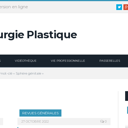
ersion en ligne
Twitt
S
VIDÉOTHÈQUE
VIE PROFESSIONNELLE
PASSERELLES
 mot-clé « Sphère génitale »
REVUES GÉNÉRALES
27 OCTOBRE 2022
0