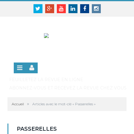
Panneau de gestion des cookies
SE CONNECTER
Twitter
Google+
Youtube
Linkedin
Facebook
Instagram
S'INSCRIRE GRATUITEMENT À LA VERSION EN
LIGNE
FEUILLETEZ LA REVUE EN LIGNE
ABONNEZ-VOUS ET RECEVEZ LA REVUE CHEZ VOUS
»
Accueil
Articles avec le mot-clé « Passerelles »
PASSERELLES