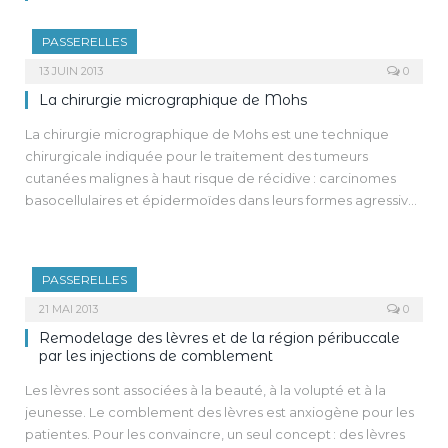
PASSERELLES
13 JUIN 2013
0
La chirurgie micrographique de Mohs
La chirurgie micrographique de Mohs est une technique
chirurgicale indiquée pour le traitement des tumeurs
cutanées malignes à haut risque de récidive : carcinomes
basocellulaires et épidermoïdes dans leurs formes agressives
et récidivées, autres carcinomes et sarcomes.
Sous anesthésie locale, l’exérèse tumorale se fait par
couches horizontalisées sous forme de strates successives
PASSERELLES
parfaitement repérées (d’où le terme micrographique).
Cette strate est analysée sur coupe en congélation sur tissu
21 MAI 2013
0
frais, coupes parallèles à la coupe chirurgicale, ce qui permet
Remodelage des lèvres et de la région péribuccale
la visualisation de la totalité de la marge chirurgicale. Seules
par les injections de comblement
les zones encore tumorales sont reprises dans une nouvelle
Les lèvres sont associées à la beauté, à la volupté et à la
strate jusqu’à l’obtention d’un tissu sain.
jeunesse. Le comblement des lèvres est anxiogène pour les
Cette ablation réellement complète de la tumeur assure de
patientes. Pour les convaincre, un seul concept : des lèvres
meilleurs taux de guérison que la technique chirurgicale