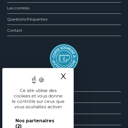
Les comités
Questions fréquentes
Contact
X
Masquer le ba
Silhouette
Ce site utilise des
cookies et vous donne
Sein
le contrôle sur ceux que
vous souhaitez activer
Face
Main
Nos partenaires
(2)