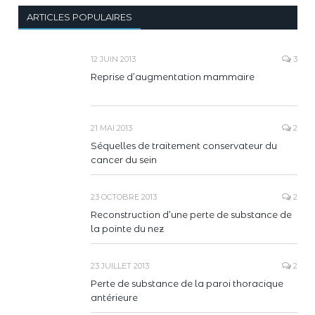
ARTICLES POPULAIRES
12 JUIN 2013
3
Reprise d’augmentation mammaire
21 MAI 2013
2
Séquelles de traitement conservateur du
cancer du sein
23 OCTOBRE 2013
2
Reconstruction d’une perte de substance de
la pointe du nez
23 JUILLET 2013
2
Perte de substance de la paroi thoracique
antérieure